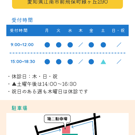
愛知県江南市前飛保町緑ヶ丘290
受付時間
受付時間
月
火
水
木
金
土
日・祝
●
●
●
●
●
／
／
9:00~12:00
●
●
●
●
▲
／
／
15:00~18:30
・休診日：木・日・祝
・▲土曜午後は14:00～16:30
駐車場