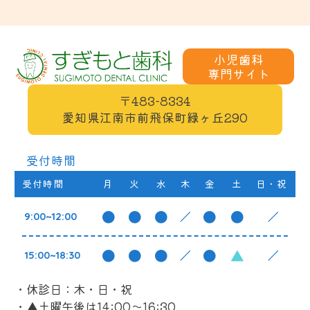
小児歯科
〒483-8334
愛知県江南市前飛保町緑ヶ丘290
受付時間
受付時間
月
火
水
木
金
土
日・祝
●
●
●
●
●
／
／
9:00~12:00
●
●
●
●
▲
／
／
15:00~18:30
・休診日：木・日・祝
・▲土曜午後は14:00～16:30