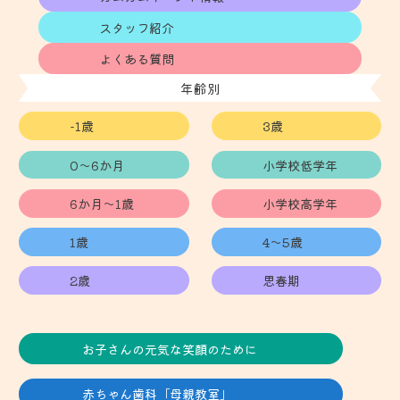
スタッフ紹介
よくある質問
年齢別
-1歳
3歳
0～6か月
小学校低学年
6か月～1歳
小学校高学年
1歳
4～5歳
2歳
思春期
お子さんの元気な笑顔のために
赤ちゃん歯科「母親教室」